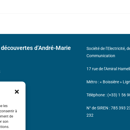
 découvertes d’André-Marie
Société de l’Electricité, 
Communication
17 rue de l’Amiral Hamel
s
Métro : « Boissière » Lig
Téléphone : (+33) 1 56 9
ue les
N° de SIREN : 785 393 
 consentir à
232
tement de
er son
ctions.