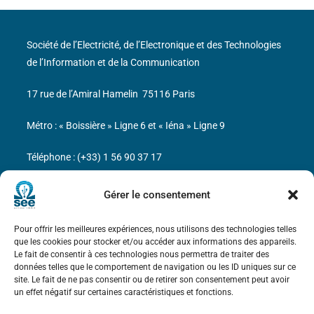
Société de l’Electricité, de l’Electronique et des Technologies
de l’Information et de la Communication
17 rue de l’Amiral Hamelin
75116 Paris
Métro : « Boissière » Ligne 6 et « Iéna » Ligne 9
Téléphone : (+33) 1 56 90 37 17
N° de SIREN : 785 393 232, Code APE : 9412Z TVA intra-
Gérer le consentement
communautaire : FR44 785 393 232
Pour offrir les meilleures expériences, nous utilisons des technologies telles
Bicentenaire des découvertes d’André-
que les cookies pour stocker et/ou accéder aux informations des appareils.
Marie Ampère
Le fait de consentir à ces technologies nous permettra de traiter des
données telles que le comportement de navigation ou les ID uniques sur ce
site. Le fait de ne pas consentir ou de retirer son consentement peut avoir
Mentions légales
un effet négatif sur certaines caractéristiques et fonctions.