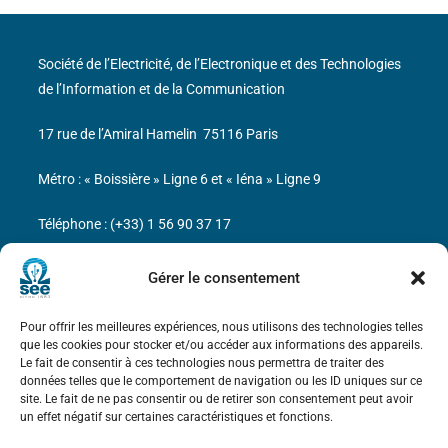
Société de l’Electricité, de l’Electronique et des Technologies
de l’Information et de la Communication
17 rue de l’Amiral Hamelin
75116 Paris
Métro : « Boissière » Ligne 6 et « Iéna » Ligne 9
Téléphone : (+33) 1 56 90 37 17
N° de SIREN : 785 393 232, Code APE : 9412Z TVA intra-
Gérer le consentement
communautaire : FR44 785 393 232
Pour offrir les meilleures expériences, nous utilisons des technologies telles
Bicentenaire des découvertes d’André-
que les cookies pour stocker et/ou accéder aux informations des appareils.
Marie Ampère
Le fait de consentir à ces technologies nous permettra de traiter des
données telles que le comportement de navigation ou les ID uniques sur ce
site. Le fait de ne pas consentir ou de retirer son consentement peut avoir
Mentions légales
un effet négatif sur certaines caractéristiques et fonctions.