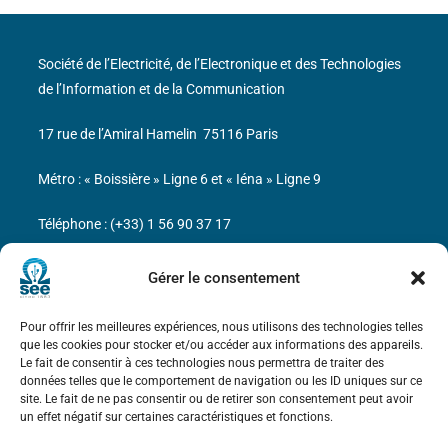
Société de l’Electricité, de l’Electronique et des Technologies
de l’Information et de la Communication
17 rue de l’Amiral Hamelin
75116 Paris
Métro : « Boissière » Ligne 6 et « Iéna » Ligne 9
Téléphone : (+33) 1 56 90 37 17
N° de SIREN : 785 393 232, Code APE : 9412Z TVA intra-
Gérer le consentement
communautaire : FR44 785 393 232
Pour offrir les meilleures expériences, nous utilisons des technologies telles
Bicentenaire des découvertes d’André-
que les cookies pour stocker et/ou accéder aux informations des appareils.
Marie Ampère
Le fait de consentir à ces technologies nous permettra de traiter des
données telles que le comportement de navigation ou les ID uniques sur ce
site. Le fait de ne pas consentir ou de retirer son consentement peut avoir
Mentions légales
un effet négatif sur certaines caractéristiques et fonctions.