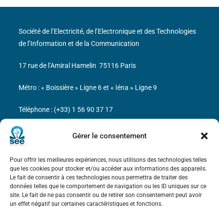
Société de l’Electricité, de l’Electronique et des Technologies
de l’Information et de la Communication
17 rue de l’Amiral Hamelin
75116 Paris
Métro : « Boissière » Ligne 6 et « Iéna » Ligne 9
Téléphone : (+33) 1 56 90 37 17
N° de SIREN : 785 393 232, Code APE : 9412Z TVA intra-
Gérer le consentement
communautaire : FR44 785 393 232
Pour offrir les meilleures expériences, nous utilisons des technologies telles
Bicentenaire des découvertes d’André-
que les cookies pour stocker et/ou accéder aux informations des appareils.
Marie Ampère
Le fait de consentir à ces technologies nous permettra de traiter des
données telles que le comportement de navigation ou les ID uniques sur ce
site. Le fait de ne pas consentir ou de retirer son consentement peut avoir
Mentions légales
un effet négatif sur certaines caractéristiques et fonctions.