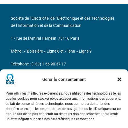
Société de l’Electricité, de l’Electronique et des Technologies
de l’Information et de la Communication
17 rue de l’Amiral Hamelin
75116 Paris
Métro : « Boissière » Ligne 6 et « Iéna » Ligne 9
Téléphone : (+33) 1 56 90 37 17
N° de SIREN : 785 393 232, Code APE : 9412Z TVA intra-
Gérer le consentement
communautaire : FR44 785 393 232
Pour offrir les meilleures expériences, nous utilisons des technologies telles
Bicentenaire des découvertes d’André-
que les cookies pour stocker et/ou accéder aux informations des appareils.
Marie Ampère
Le fait de consentir à ces technologies nous permettra de traiter des
données telles que le comportement de navigation ou les ID uniques sur ce
site. Le fait de ne pas consentir ou de retirer son consentement peut avoir
Mentions légales
un effet négatif sur certaines caractéristiques et fonctions.