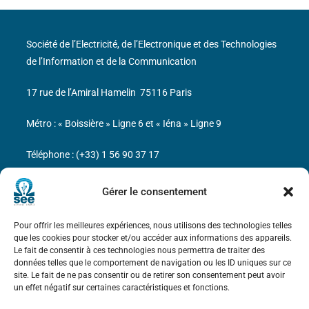
Société de l’Electricité, de l’Electronique et des Technologies
de l’Information et de la Communication
17 rue de l’Amiral Hamelin
75116 Paris
Métro : « Boissière » Ligne 6 et « Iéna » Ligne 9
Téléphone : (+33) 1 56 90 37 17
N° de SIREN : 785 393 232, Code APE : 9412Z TVA intra-
Gérer le consentement
communautaire : FR44 785 393 232
Pour offrir les meilleures expériences, nous utilisons des technologies telles
Bicentenaire des découvertes d’André-
que les cookies pour stocker et/ou accéder aux informations des appareils.
Marie Ampère
Le fait de consentir à ces technologies nous permettra de traiter des
données telles que le comportement de navigation ou les ID uniques sur ce
site. Le fait de ne pas consentir ou de retirer son consentement peut avoir
Mentions légales
un effet négatif sur certaines caractéristiques et fonctions.