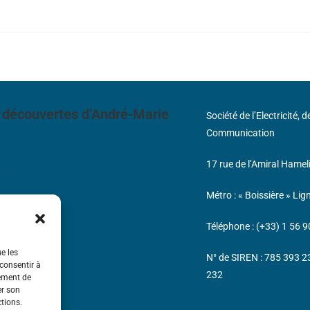
 découvertes d’André-Marie
Société de l’Electricité, 
Communication
17 rue de l’Amiral Hamel
s
Métro : « Boissière » Lig
Téléphone : (+33) 1 56 9
ue les
N° de SIREN : 785 393 
 consentir à
232
tement de
er son
ctions.