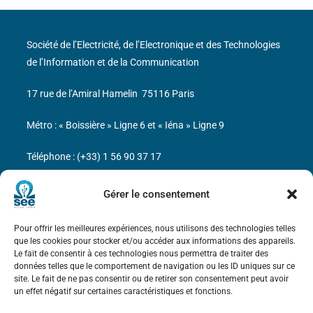
Société de l’Electricité, de l’Electronique et des Technologies
de l’Information et de la Communication
17 rue de l’Amiral Hamelin
75116 Paris
Métro : « Boissière » Ligne 6 et « Iéna » Ligne 9
Téléphone : (+33) 1 56 90 37 17
N° de SIREN : 785 393 232, Code APE : 9412Z TVA intra-
Gérer le consentement
communautaire : FR44 785 393 232
Pour offrir les meilleures expériences, nous utilisons des technologies telles
Bicentenaire des découvertes d’André-
que les cookies pour stocker et/ou accéder aux informations des appareils.
Marie Ampère
Le fait de consentir à ces technologies nous permettra de traiter des
données telles que le comportement de navigation ou les ID uniques sur ce
site. Le fait de ne pas consentir ou de retirer son consentement peut avoir
Mentions légales
un effet négatif sur certaines caractéristiques et fonctions.