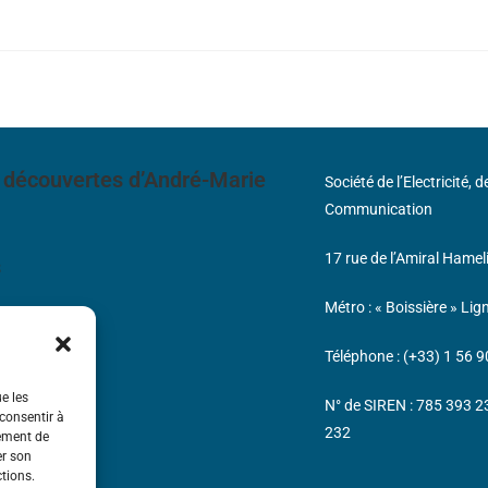
 découvertes d’André-Marie
Société de l’Electricité, 
Communication
17 rue de l’Amiral Hamel
s
Métro : « Boissière » Lig
Téléphone : (+33) 1 56 9
ue les
N° de SIREN : 785 393 
 consentir à
232
tement de
er son
ctions.