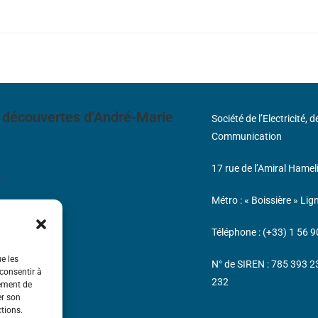
 découvertes d’André-Marie
Société de l’Electricité, 
Communication
17 rue de l’Amiral Hamel
s
Métro : « Boissière » Lig
Téléphone : (+33) 1 56 9
ue les
N° de SIREN : 785 393 
 consentir à
232
tement de
er son
ctions.