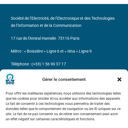
Société de l’Electricité, de l’Electronique et des Technologies
de l’Information et de la Communication
17 rue de l’Amiral Hamelin
75116 Paris
Métro : « Boissière » Ligne 6 et « Iéna » Ligne 9
Téléphone : (+33) 1 56 90 37 17
N° de SIREN : 785 393 232, Code APE : 9412Z TVA intra-
Gérer le consentement
communautaire : FR44 785 393 232
Pour offrir les meilleures expériences, nous utilisons des technologies telles
Bicentenaire des découvertes d’André-
que les cookies pour stocker et/ou accéder aux informations des appareils.
Marie Ampère
Le fait de consentir à ces technologies nous permettra de traiter des
données telles que le comportement de navigation ou les ID uniques sur ce
site. Le fait de ne pas consentir ou de retirer son consentement peut avoir
Mentions légales
un effet négatif sur certaines caractéristiques et fonctions.