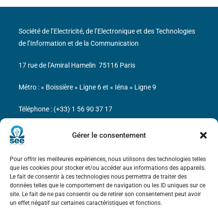
Société de l’Electricité, de l’Electronique et des Technologies
de l’Information et de la Communication
17 rue de l’Amiral Hamelin
75116 Paris
Métro : « Boissière » Ligne 6 et « Iéna » Ligne 9
Téléphone : (+33) 1 56 90 37 17
N° de SIREN : 785 393 232, Code APE : 9412Z TVA intra-
Gérer le consentement
communautaire : FR44 785 393 232
Pour offrir les meilleures expériences, nous utilisons des technologies telles
Bicentenaire des découvertes d’André-
que les cookies pour stocker et/ou accéder aux informations des appareils.
Marie Ampère
Le fait de consentir à ces technologies nous permettra de traiter des
données telles que le comportement de navigation ou les ID uniques sur ce
site. Le fait de ne pas consentir ou de retirer son consentement peut avoir
Mentions légales
un effet négatif sur certaines caractéristiques et fonctions.