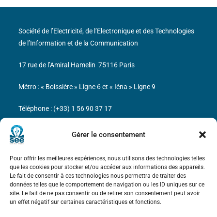
Société de l’Electricité, de l’Electronique et des Technologies
de l’Information et de la Communication
17 rue de l’Amiral Hamelin
75116 Paris
Métro : « Boissière » Ligne 6 et « Iéna » Ligne 9
Téléphone : (+33) 1 56 90 37 17
N° de SIREN : 785 393 232, Code APE : 9412Z TVA intra-
Gérer le consentement
communautaire : FR44 785 393 232
Pour offrir les meilleures expériences, nous utilisons des technologies telles
Bicentenaire des découvertes d’André-
que les cookies pour stocker et/ou accéder aux informations des appareils.
Marie Ampère
Le fait de consentir à ces technologies nous permettra de traiter des
données telles que le comportement de navigation ou les ID uniques sur ce
site. Le fait de ne pas consentir ou de retirer son consentement peut avoir
Mentions légales
un effet négatif sur certaines caractéristiques et fonctions.