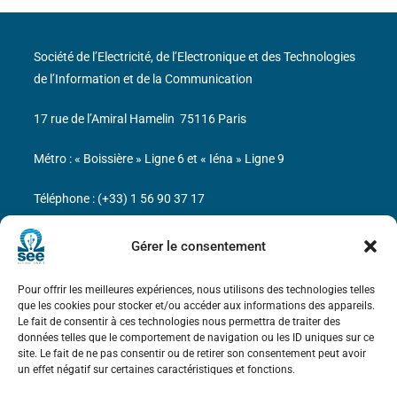
Société de l’Electricité, de l’Electronique et des Technologies
de l’Information et de la Communication
17 rue de l’Amiral Hamelin
75116 Paris
Métro : « Boissière » Ligne 6 et « Iéna » Ligne 9
Téléphone : (+33) 1 56 90 37 17
N° de SIREN : 785 393 232, Code APE : 9412Z TVA intra-
Gérer le consentement
communautaire : FR44 785 393 232
Pour offrir les meilleures expériences, nous utilisons des technologies telles
Bicentenaire des découvertes d’André-
que les cookies pour stocker et/ou accéder aux informations des appareils.
Marie Ampère
Le fait de consentir à ces technologies nous permettra de traiter des
données telles que le comportement de navigation ou les ID uniques sur ce
site. Le fait de ne pas consentir ou de retirer son consentement peut avoir
Mentions légales
un effet négatif sur certaines caractéristiques et fonctions.