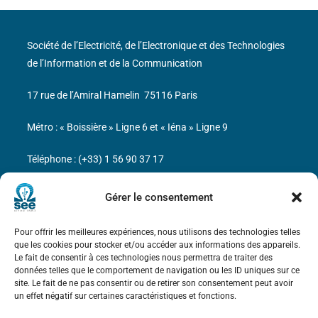
Société de l’Electricité, de l’Electronique et des Technologies
de l’Information et de la Communication
17 rue de l’Amiral Hamelin
75116 Paris
Métro : « Boissière » Ligne 6 et « Iéna » Ligne 9
Téléphone : (+33) 1 56 90 37 17
N° de SIREN : 785 393 232, Code APE : 9412Z TVA intra-
Gérer le consentement
communautaire : FR44 785 393 232
Pour offrir les meilleures expériences, nous utilisons des technologies telles
Bicentenaire des découvertes d’André-
que les cookies pour stocker et/ou accéder aux informations des appareils.
Marie Ampère
Le fait de consentir à ces technologies nous permettra de traiter des
données telles que le comportement de navigation ou les ID uniques sur ce
site. Le fait de ne pas consentir ou de retirer son consentement peut avoir
Mentions légales
un effet négatif sur certaines caractéristiques et fonctions.