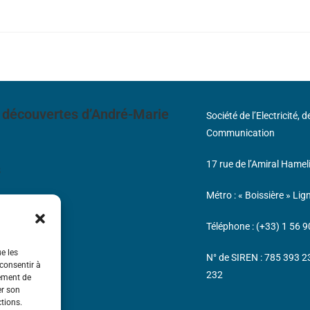
 découvertes d’André-Marie
Société de l’Electricité, 
Communication
17 rue de l’Amiral Hamel
s
Métro : « Boissière » Lig
Téléphone : (+33) 1 56 9
ue les
N° de SIREN : 785 393 
 consentir à
232
tement de
er son
ctions.