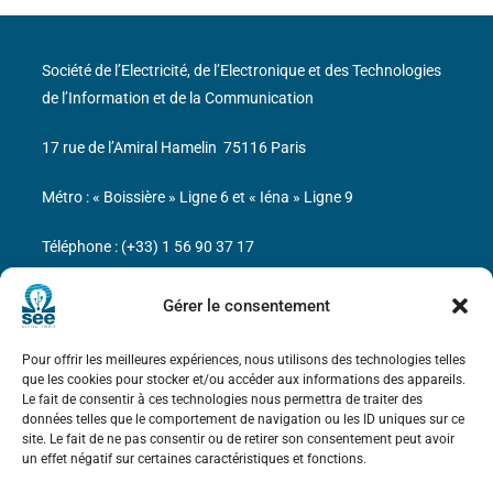
Société de l’Electricité, de l’Electronique et des Technologies
de l’Information et de la Communication
17 rue de l’Amiral Hamelin
75116 Paris
Métro : « Boissière » Ligne 6 et « Iéna » Ligne 9
Téléphone : (+33) 1 56 90 37 17
N° de SIREN : 785 393 232, Code APE : 9412Z TVA intra-
Gérer le consentement
communautaire : FR44 785 393 232
Pour offrir les meilleures expériences, nous utilisons des technologies telles
Bicentenaire des découvertes d’André-
que les cookies pour stocker et/ou accéder aux informations des appareils.
Marie Ampère
Le fait de consentir à ces technologies nous permettra de traiter des
données telles que le comportement de navigation ou les ID uniques sur ce
site. Le fait de ne pas consentir ou de retirer son consentement peut avoir
Mentions légales
un effet négatif sur certaines caractéristiques et fonctions.