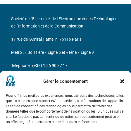
Société de l’Electricité, de l’Electronique et des Technologies
de l’Information et de la Communication
17 rue de l’Amiral Hamelin
75116 Paris
Métro : « Boissière » Ligne 6 et « Iéna » Ligne 9
Téléphone : (+33) 1 56 90 37 17
N° de SIREN : 785 393 232, Code APE : 9412Z TVA intra-
Gérer le consentement
communautaire : FR44 785 393 232
Pour offrir les meilleures expériences, nous utilisons des technologies telles
Bicentenaire des découvertes d’André-
que les cookies pour stocker et/ou accéder aux informations des appareils.
Marie Ampère
Le fait de consentir à ces technologies nous permettra de traiter des
données telles que le comportement de navigation ou les ID uniques sur ce
site. Le fait de ne pas consentir ou de retirer son consentement peut avoir
Mentions légales
un effet négatif sur certaines caractéristiques et fonctions.