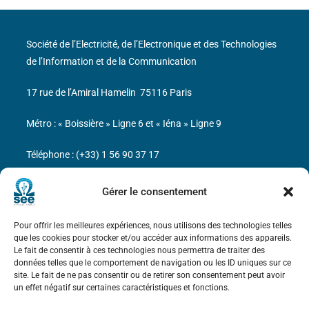
Société de l’Electricité, de l’Electronique et des Technologies
de l’Information et de la Communication
17 rue de l’Amiral Hamelin
75116 Paris
Métro : « Boissière » Ligne 6 et « Iéna » Ligne 9
Téléphone : (+33) 1 56 90 37 17
N° de SIREN : 785 393 232, Code APE : 9412Z TVA intra-
Gérer le consentement
communautaire : FR44 785 393 232
Pour offrir les meilleures expériences, nous utilisons des technologies telles
Bicentenaire des découvertes d’André-
que les cookies pour stocker et/ou accéder aux informations des appareils.
Marie Ampère
Le fait de consentir à ces technologies nous permettra de traiter des
données telles que le comportement de navigation ou les ID uniques sur ce
site. Le fait de ne pas consentir ou de retirer son consentement peut avoir
Mentions légales
un effet négatif sur certaines caractéristiques et fonctions.