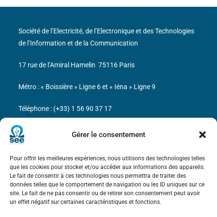
Société de l’Electricité, de l’Electronique et des Technologies
de l’Information et de la Communication
17 rue de l’Amiral Hamelin
75116 Paris
Métro : « Boissière » Ligne 6 et « Iéna » Ligne 9
Téléphone : (+33) 1 56 90 37 17
N° de SIREN : 785 393 232, Code APE : 9412Z TVA intra-
Gérer le consentement
communautaire : FR44 785 393 232
Pour offrir les meilleures expériences, nous utilisons des technologies telles
Bicentenaire des découvertes d’André-
que les cookies pour stocker et/ou accéder aux informations des appareils.
Marie Ampère
Le fait de consentir à ces technologies nous permettra de traiter des
données telles que le comportement de navigation ou les ID uniques sur ce
site. Le fait de ne pas consentir ou de retirer son consentement peut avoir
Mentions légales
un effet négatif sur certaines caractéristiques et fonctions.