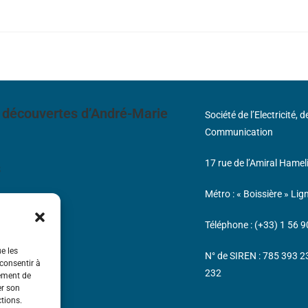
 découvertes d’André-Marie
Société de l’Electricité, 
Communication
17 rue de l’Amiral Hamel
s
Métro : « Boissière » Lig
Téléphone : (+33) 1 56 9
ue les
N° de SIREN : 785 393 
 consentir à
232
tement de
er son
ctions.