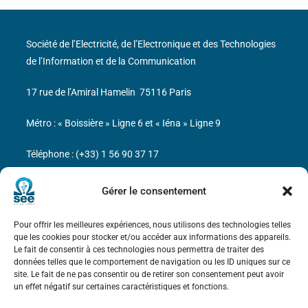
Société de l’Electricité, de l’Electronique et des Technologies
de l’Information et de la Communication
17 rue de l’Amiral Hamelin
75116 Paris
Métro : « Boissière » Ligne 6 et « Iéna » Ligne 9
Téléphone : (+33) 1 56 90 37 17
N° de SIREN : 785 393 232, Code APE : 9412Z TVA intra-
Gérer le consentement
communautaire : FR44 785 393 232
Pour offrir les meilleures expériences, nous utilisons des technologies telles
Bicentenaire des découvertes d’André-
que les cookies pour stocker et/ou accéder aux informations des appareils.
Marie Ampère
Le fait de consentir à ces technologies nous permettra de traiter des
données telles que le comportement de navigation ou les ID uniques sur ce
site. Le fait de ne pas consentir ou de retirer son consentement peut avoir
Mentions légales
un effet négatif sur certaines caractéristiques et fonctions.