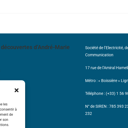
 découvertes d’André-Marie
Société de l’Electricité, 
Communication
17 rue de l’Amiral Hamel
s
Métro : « Boissière » Lig
Téléphone : (+33) 1 56 9
ue les
N° de SIREN : 785 393 
 consentir à
232
tement de
er son
ctions.