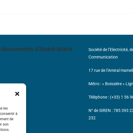
 découvertes d’André-Marie
Société de l’Electricité, 
Communication
17 rue de l’Amiral Hamel
s
Métro : « Boissière » Lig
Téléphone : (+33) 1 56 9
ue les
N° de SIREN : 785 393 
 consentir à
232
tement de
er son
ctions.