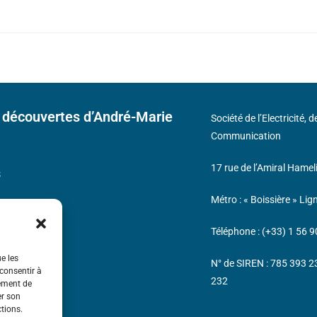
 découvertes d’André-Marie
Société de l’Electricité, 
Communication
17 rue de l’Amiral Hamel
s
Métro : « Boissière » Lig
Téléphone : (+33) 1 56 9
ue les
N° de SIREN : 785 393 
 consentir à
232
tement de
er son
ctions.