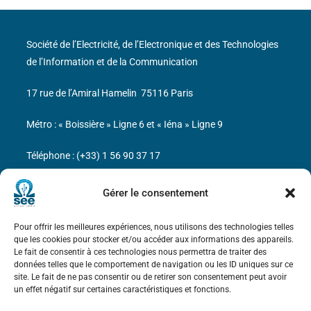
Société de l’Electricité, de l’Electronique et des Technologies
de l’Information et de la Communication
17 rue de l’Amiral Hamelin
75116 Paris
Métro : « Boissière » Ligne 6 et « Iéna » Ligne 9
Téléphone : (+33) 1 56 90 37 17
N° de SIREN : 785 393 232, Code APE : 9412Z TVA intra-
Gérer le consentement
communautaire : FR44 785 393 232
Pour offrir les meilleures expériences, nous utilisons des technologies telles
Bicentenaire des découvertes d’André-
que les cookies pour stocker et/ou accéder aux informations des appareils.
Marie Ampère
Le fait de consentir à ces technologies nous permettra de traiter des
données telles que le comportement de navigation ou les ID uniques sur ce
site. Le fait de ne pas consentir ou de retirer son consentement peut avoir
Mentions légales
un effet négatif sur certaines caractéristiques et fonctions.