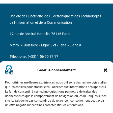
Société de l’Electricité, de l’Electronique et des Technologies
de l’Information et de la Communication
17 rue de l’Amiral Hamelin
75116 Paris
Métro : « Boissière » Ligne 6 et « Iéna » Ligne 9
Téléphone : (+33) 1 56 90 37 17
N° de SIREN : 785 393 232, Code APE : 9412Z TVA intra-
Gérer le consentement
communautaire : FR44 785 393 232
Pour offrir les meilleures expériences, nous utilisons des technologies telles
Bicentenaire des découvertes d’André-
que les cookies pour stocker et/ou accéder aux informations des appareils.
Marie Ampère
Le fait de consentir à ces technologies nous permettra de traiter des
données telles que le comportement de navigation ou les ID uniques sur ce
site. Le fait de ne pas consentir ou de retirer son consentement peut avoir
Mentions légales
un effet négatif sur certaines caractéristiques et fonctions.