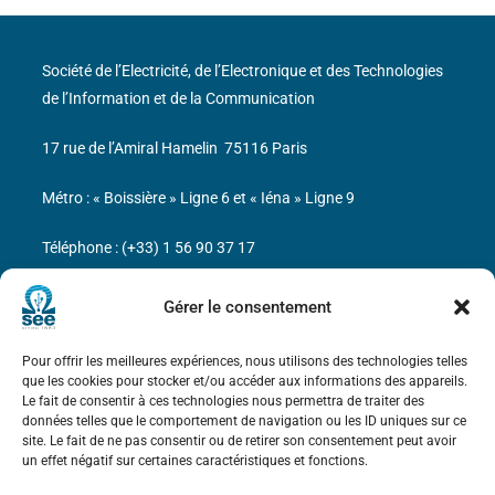
Société de l’Electricité, de l’Electronique et des Technologies
de l’Information et de la Communication
17 rue de l’Amiral Hamelin
75116 Paris
Métro : « Boissière » Ligne 6 et « Iéna » Ligne 9
Téléphone : (+33) 1 56 90 37 17
N° de SIREN : 785 393 232, Code APE : 9412Z TVA intra-
Gérer le consentement
communautaire : FR44 785 393 232
Pour offrir les meilleures expériences, nous utilisons des technologies telles
Bicentenaire des découvertes d’André-
que les cookies pour stocker et/ou accéder aux informations des appareils.
Marie Ampère
Le fait de consentir à ces technologies nous permettra de traiter des
données telles que le comportement de navigation ou les ID uniques sur ce
site. Le fait de ne pas consentir ou de retirer son consentement peut avoir
Mentions légales
un effet négatif sur certaines caractéristiques et fonctions.