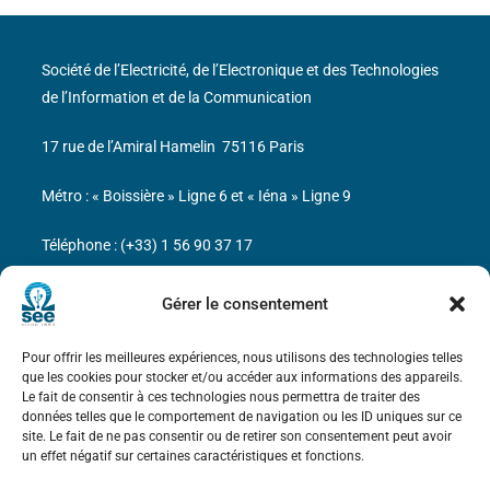
Société de l’Electricité, de l’Electronique et des Technologies
de l’Information et de la Communication
17 rue de l’Amiral Hamelin
75116 Paris
Métro : « Boissière » Ligne 6 et « Iéna » Ligne 9
Téléphone : (+33) 1 56 90 37 17
N° de SIREN : 785 393 232, Code APE : 9412Z TVA intra-
Gérer le consentement
communautaire : FR44 785 393 232
Pour offrir les meilleures expériences, nous utilisons des technologies telles
Bicentenaire des découvertes d’André-
que les cookies pour stocker et/ou accéder aux informations des appareils.
Marie Ampère
Le fait de consentir à ces technologies nous permettra de traiter des
données telles que le comportement de navigation ou les ID uniques sur ce
site. Le fait de ne pas consentir ou de retirer son consentement peut avoir
Mentions légales
un effet négatif sur certaines caractéristiques et fonctions.