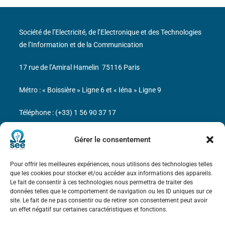
Société de l’Electricité, de l’Electronique et des Technologies
de l’Information et de la Communication
17 rue de l’Amiral Hamelin
75116 Paris
Métro : « Boissière » Ligne 6 et « Iéna » Ligne 9
Téléphone : (+33) 1 56 90 37 17
N° de SIREN : 785 393 232, Code APE : 9412Z TVA intra-
Gérer le consentement
communautaire : FR44 785 393 232
Pour offrir les meilleures expériences, nous utilisons des technologies telles
Bicentenaire des découvertes d’André-
que les cookies pour stocker et/ou accéder aux informations des appareils.
Marie Ampère
Le fait de consentir à ces technologies nous permettra de traiter des
données telles que le comportement de navigation ou les ID uniques sur ce
site. Le fait de ne pas consentir ou de retirer son consentement peut avoir
Mentions légales
un effet négatif sur certaines caractéristiques et fonctions.