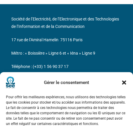
Société de l’Electricité, de l’Electronique et des Technologies
de l’Information et de la Communication
17 rue de l’Amiral Hamelin
75116 Paris
Métro : « Boissière » Ligne 6 et « Iéna » Ligne 9
Téléphone : (+33) 1 56 90 37 17
N° de SIREN : 785 393 232, Code APE : 9412Z TVA intra-
Gérer le consentement
communautaire : FR44 785 393 232
Pour offrir les meilleures expériences, nous utilisons des technologies telles
Bicentenaire des découvertes d’André-
que les cookies pour stocker et/ou accéder aux informations des appareils.
Marie Ampère
Le fait de consentir à ces technologies nous permettra de traiter des
données telles que le comportement de navigation ou les ID uniques sur ce
site. Le fait de ne pas consentir ou de retirer son consentement peut avoir
Mentions légales
un effet négatif sur certaines caractéristiques et fonctions.