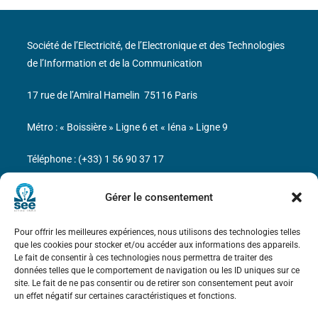
Société de l’Electricité, de l’Electronique et des Technologies
de l’Information et de la Communication
17 rue de l’Amiral Hamelin
75116 Paris
Métro : « Boissière » Ligne 6 et « Iéna » Ligne 9
Téléphone : (+33) 1 56 90 37 17
N° de SIREN : 785 393 232, Code APE : 9412Z TVA intra-
Gérer le consentement
communautaire : FR44 785 393 232
Pour offrir les meilleures expériences, nous utilisons des technologies telles
Bicentenaire des découvertes d’André-
que les cookies pour stocker et/ou accéder aux informations des appareils.
Marie Ampère
Le fait de consentir à ces technologies nous permettra de traiter des
données telles que le comportement de navigation ou les ID uniques sur ce
site. Le fait de ne pas consentir ou de retirer son consentement peut avoir
Mentions légales
un effet négatif sur certaines caractéristiques et fonctions.