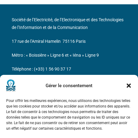
Société de l’Electricité, de l’Electronique et des Technologies
de l’Information et de la Communication
17 rue de l’Amiral Hamelin
75116 Paris
Métro : « Boissière » Ligne 6 et « Iéna » Ligne 9
Téléphone : (+33) 1 56 90 37 17
N° de SIREN : 785 393 232, Code APE : 9412Z TVA intra-
Gérer le consentement
communautaire : FR44 785 393 232
Pour offrir les meilleures expériences, nous utilisons des technologies telles
Bicentenaire des découvertes d’André-
que les cookies pour stocker et/ou accéder aux informations des appareils.
Marie Ampère
Le fait de consentir à ces technologies nous permettra de traiter des
données telles que le comportement de navigation ou les ID uniques sur ce
site. Le fait de ne pas consentir ou de retirer son consentement peut avoir
Mentions légales
un effet négatif sur certaines caractéristiques et fonctions.