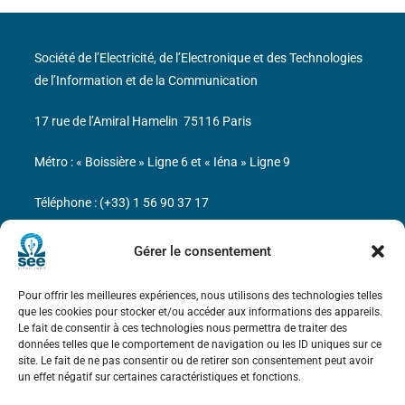
Société de l’Electricité, de l’Electronique et des Technologies
de l’Information et de la Communication
17 rue de l’Amiral Hamelin
75116 Paris
Métro : « Boissière » Ligne 6 et « Iéna » Ligne 9
Téléphone : (+33) 1 56 90 37 17
N° de SIREN : 785 393 232, Code APE : 9412Z TVA intra-
Gérer le consentement
communautaire : FR44 785 393 232
Pour offrir les meilleures expériences, nous utilisons des technologies telles
Bicentenaire des découvertes d’André-
que les cookies pour stocker et/ou accéder aux informations des appareils.
Marie Ampère
Le fait de consentir à ces technologies nous permettra de traiter des
données telles que le comportement de navigation ou les ID uniques sur ce
site. Le fait de ne pas consentir ou de retirer son consentement peut avoir
Mentions légales
un effet négatif sur certaines caractéristiques et fonctions.