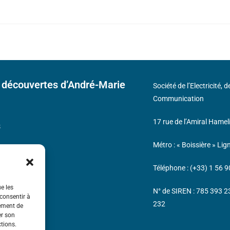
 découvertes d’André-Marie
Société de l’Electricité, 
Communication
17 rue de l’Amiral Hamel
s
Métro : « Boissière » Lig
Téléphone : (+33) 1 56 9
ue les
N° de SIREN : 785 393 
 consentir à
232
tement de
er son
ctions.