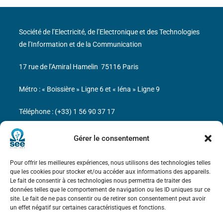
Société de l’Electricité, de l’Electronique et des Technologies
de l’Information et de la Communication
17 rue de l’Amiral Hamelin
75116 Paris
Métro : « Boissière » Ligne 6 et « Iéna » Ligne 9
Téléphone : (+33) 1 56 90 37 17
N° de SIREN : 785 393 232, Code APE : 9412Z TVA intra-
Gérer le consentement
communautaire : FR44 785 393 232
Pour offrir les meilleures expériences, nous utilisons des technologies telles
Bicentenaire des découvertes d’André-
que les cookies pour stocker et/ou accéder aux informations des appareils.
Marie Ampère
Le fait de consentir à ces technologies nous permettra de traiter des
données telles que le comportement de navigation ou les ID uniques sur ce
site. Le fait de ne pas consentir ou de retirer son consentement peut avoir
Mentions légales
un effet négatif sur certaines caractéristiques et fonctions.