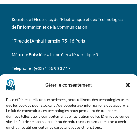
Société de l’Electricité, de l’Electronique et des Technologies
de l’Information et de la Communication
17 rue de l’Amiral Hamelin
75116 Paris
Métro : « Boissière » Ligne 6 et « Iéna » Ligne 9
Téléphone : (+33) 1 56 90 37 17
N° de SIREN : 785 393 232, Code APE : 9412Z TVA intra-
Gérer le consentement
communautaire : FR44 785 393 232
Pour offrir les meilleures expériences, nous utilisons des technologies telles
Bicentenaire des découvertes d’André-
que les cookies pour stocker et/ou accéder aux informations des appareils.
Marie Ampère
Le fait de consentir à ces technologies nous permettra de traiter des
données telles que le comportement de navigation ou les ID uniques sur ce
site. Le fait de ne pas consentir ou de retirer son consentement peut avoir
Mentions légales
un effet négatif sur certaines caractéristiques et fonctions.