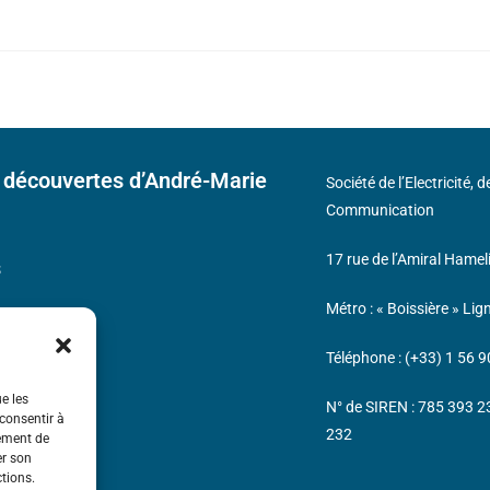
 découvertes d’André-Marie
Société de l’Electricité, 
Communication
17 rue de l’Amiral Hamel
s
Métro : « Boissière » Lig
Téléphone : (+33) 1 56 9
ue les
N° de SIREN : 785 393 
 consentir à
232
tement de
er son
ctions.