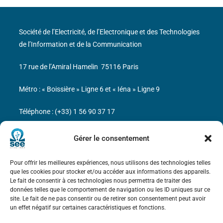
Société de l’Electricité, de l’Electronique et des Technologies
de l’Information et de la Communication
17 rue de l’Amiral Hamelin
75116 Paris
Métro : « Boissière » Ligne 6 et « Iéna » Ligne 9
Téléphone : (+33) 1 56 90 37 17
N° de SIREN : 785 393 232, Code APE : 9412Z TVA intra-
Gérer le consentement
communautaire : FR44 785 393 232
Pour offrir les meilleures expériences, nous utilisons des technologies telles
Bicentenaire des découvertes d’André-
que les cookies pour stocker et/ou accéder aux informations des appareils.
Marie Ampère
Le fait de consentir à ces technologies nous permettra de traiter des
données telles que le comportement de navigation ou les ID uniques sur ce
site. Le fait de ne pas consentir ou de retirer son consentement peut avoir
Mentions légales
un effet négatif sur certaines caractéristiques et fonctions.