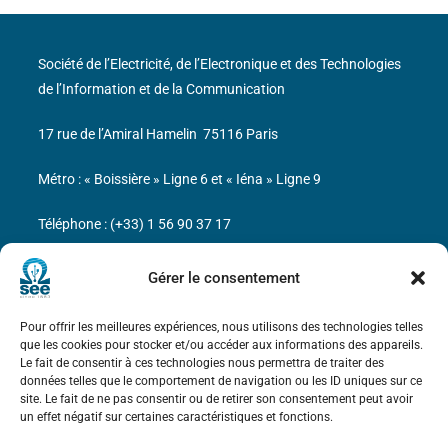
Société de l’Electricité, de l’Electronique et des Technologies
de l’Information et de la Communication
17 rue de l’Amiral Hamelin
75116 Paris
Métro : « Boissière » Ligne 6 et « Iéna » Ligne 9
Téléphone : (+33) 1 56 90 37 17
N° de SIREN : 785 393 232, Code APE : 9412Z TVA intra-
Gérer le consentement
communautaire : FR44 785 393 232
Pour offrir les meilleures expériences, nous utilisons des technologies telles
Bicentenaire des découvertes d’André-
que les cookies pour stocker et/ou accéder aux informations des appareils.
Marie Ampère
Le fait de consentir à ces technologies nous permettra de traiter des
données telles que le comportement de navigation ou les ID uniques sur ce
site. Le fait de ne pas consentir ou de retirer son consentement peut avoir
Mentions légales
un effet négatif sur certaines caractéristiques et fonctions.