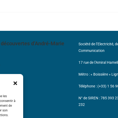
 découvertes d’André-Marie
Société de l’Electricité, 
Communication
17 rue de l’Amiral Hamel
s
Métro : « Boissière » Lig
Téléphone : (+33) 1 56 9
ue les
N° de SIREN : 785 393 
 consentir à
232
tement de
er son
ctions.