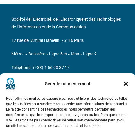
Société de l’Electricité, de l’Electronique et des Technologies
de l’Information et de la Communication
17 rue de l’Amiral Hamelin
75116 Paris
Métro : « Boissière » Ligne 6 et « Iéna » Ligne 9
Téléphone : (+33) 1 56 90 37 17
N° de SIREN : 785 393 232, Code APE : 9412Z TVA intra-
Gérer le consentement
communautaire : FR44 785 393 232
Pour offrir les meilleures expériences, nous utilisons des technologies telles
Bicentenaire des découvertes d’André-
que les cookies pour stocker et/ou accéder aux informations des appareils.
Marie Ampère
Le fait de consentir à ces technologies nous permettra de traiter des
données telles que le comportement de navigation ou les ID uniques sur ce
site. Le fait de ne pas consentir ou de retirer son consentement peut avoir
Mentions légales
un effet négatif sur certaines caractéristiques et fonctions.