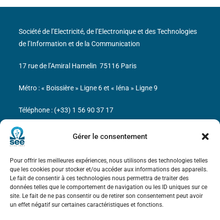
Société de l’Electricité, de l’Electronique et des Technologies
de l’Information et de la Communication
17 rue de l’Amiral Hamelin
75116 Paris
Métro : « Boissière » Ligne 6 et « Iéna » Ligne 9
Téléphone : (+33) 1 56 90 37 17
N° de SIREN : 785 393 232, Code APE : 9412Z TVA intra-
Gérer le consentement
communautaire : FR44 785 393 232
Pour offrir les meilleures expériences, nous utilisons des technologies telles
Bicentenaire des découvertes d’André-
que les cookies pour stocker et/ou accéder aux informations des appareils.
Marie Ampère
Le fait de consentir à ces technologies nous permettra de traiter des
données telles que le comportement de navigation ou les ID uniques sur ce
site. Le fait de ne pas consentir ou de retirer son consentement peut avoir
Mentions légales
un effet négatif sur certaines caractéristiques et fonctions.