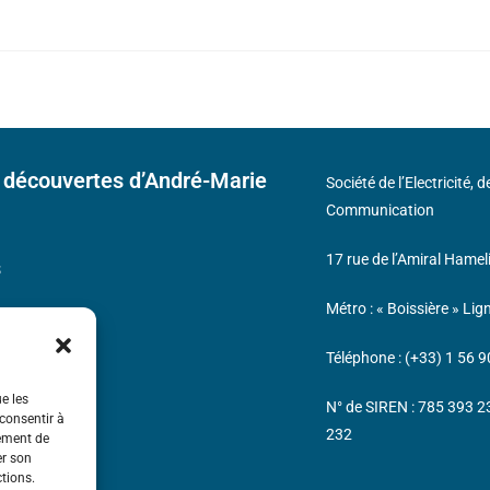
 découvertes d’André-Marie
Société de l’Electricité, 
Communication
17 rue de l’Amiral Hamel
s
Métro : « Boissière » Lig
Téléphone : (+33) 1 56 9
ue les
N° de SIREN : 785 393 
 consentir à
232
tement de
er son
ctions.