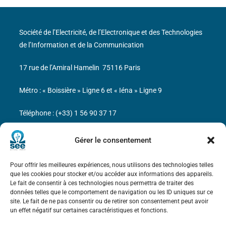
Société de l’Electricité, de l’Electronique et des Technologies
de l’Information et de la Communication
17 rue de l’Amiral Hamelin
75116 Paris
Métro : « Boissière » Ligne 6 et « Iéna » Ligne 9
Téléphone : (+33) 1 56 90 37 17
N° de SIREN : 785 393 232, Code APE : 9412Z TVA intra-
Gérer le consentement
communautaire : FR44 785 393 232
Pour offrir les meilleures expériences, nous utilisons des technologies telles
Bicentenaire des découvertes d’André-
que les cookies pour stocker et/ou accéder aux informations des appareils.
Marie Ampère
Le fait de consentir à ces technologies nous permettra de traiter des
données telles que le comportement de navigation ou les ID uniques sur ce
site. Le fait de ne pas consentir ou de retirer son consentement peut avoir
Mentions légales
un effet négatif sur certaines caractéristiques et fonctions.