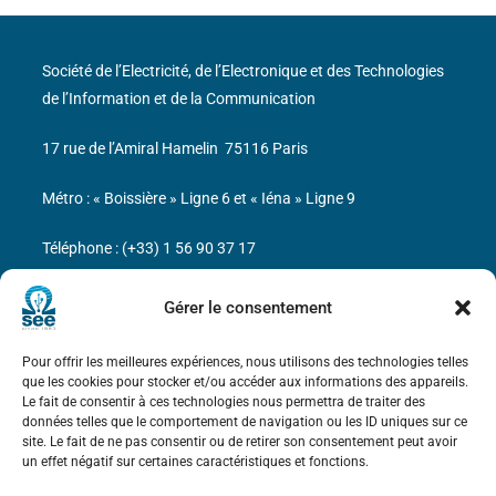
Société de l’Electricité, de l’Electronique et des Technologies
de l’Information et de la Communication
17 rue de l’Amiral Hamelin
75116 Paris
Métro : « Boissière » Ligne 6 et « Iéna » Ligne 9
Téléphone : (+33) 1 56 90 37 17
N° de SIREN : 785 393 232, Code APE : 9412Z TVA intra-
Gérer le consentement
communautaire : FR44 785 393 232
Pour offrir les meilleures expériences, nous utilisons des technologies telles
Bicentenaire des découvertes d’André-
que les cookies pour stocker et/ou accéder aux informations des appareils.
Marie Ampère
Le fait de consentir à ces technologies nous permettra de traiter des
données telles que le comportement de navigation ou les ID uniques sur ce
site. Le fait de ne pas consentir ou de retirer son consentement peut avoir
Mentions légales
un effet négatif sur certaines caractéristiques et fonctions.