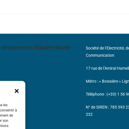
 découvertes d’André-Marie
Société de l’Electricité, 
Communication
17 rue de l’Amiral Hamel
s
Métro : « Boissière » Lig
Téléphone : (+33) 1 56 9
ue les
N° de SIREN : 785 393 
 consentir à
232
tement de
er son
ctions.