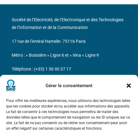
Société de l’Electricité, de l’Electronique et des Technologies
de l’Information et de la Communication
17 rue de l’Amiral Hamelin
75116 Paris
Métro : « Boissière » Ligne 6 et « Iéna » Ligne 9
Téléphone : (+33) 1 56 90 37 17
N° de SIREN : 785 393 232, Code APE : 9412Z TVA intra-
Gérer le consentement
communautaire : FR44 785 393 232
Pour offrir les meilleures expériences, nous utilisons des technologies telles
Bicentenaire des découvertes d’André-
que les cookies pour stocker et/ou accéder aux informations des appareils.
Marie Ampère
Le fait de consentir à ces technologies nous permettra de traiter des
données telles que le comportement de navigation ou les ID uniques sur ce
site. Le fait de ne pas consentir ou de retirer son consentement peut avoir
Mentions légales
un effet négatif sur certaines caractéristiques et fonctions.