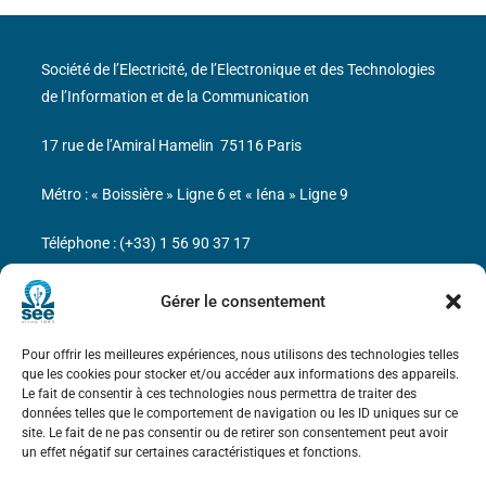
Société de l’Electricité, de l’Electronique et des Technologies
de l’Information et de la Communication
17 rue de l’Amiral Hamelin
75116 Paris
Métro : « Boissière » Ligne 6 et « Iéna » Ligne 9
Téléphone : (+33) 1 56 90 37 17
N° de SIREN : 785 393 232, Code APE : 9412Z TVA intra-
Gérer le consentement
communautaire : FR44 785 393 232
Pour offrir les meilleures expériences, nous utilisons des technologies telles
Bicentenaire des découvertes d’André-
que les cookies pour stocker et/ou accéder aux informations des appareils.
Marie Ampère
Le fait de consentir à ces technologies nous permettra de traiter des
données telles que le comportement de navigation ou les ID uniques sur ce
site. Le fait de ne pas consentir ou de retirer son consentement peut avoir
Mentions légales
un effet négatif sur certaines caractéristiques et fonctions.